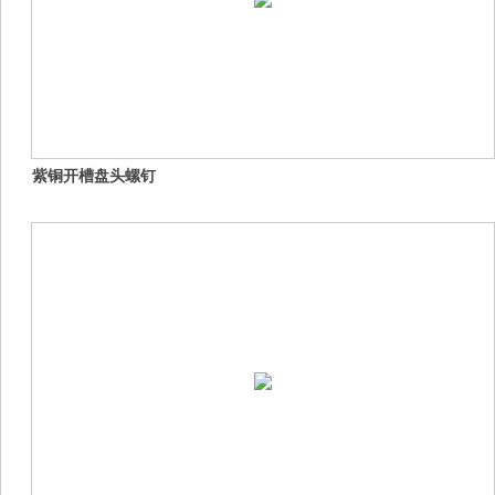
紫铜开槽盘头螺钉