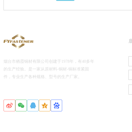
烟台市栖霞铜材有限公司创建于1978年，有40多年
的生产经验。是一家从原材料-铜材-铜标准紧固
件，专业生产各种规格、型号的生产厂家。