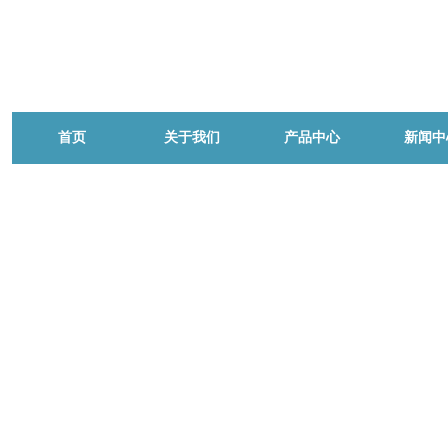
首页
关于我们
产品中心
新闻中