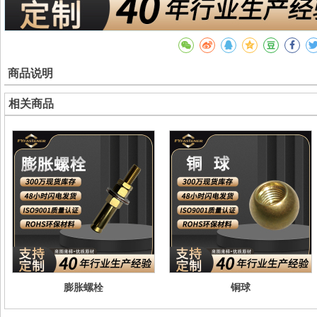
商品说明
相关商品
膨胀螺栓
铜球